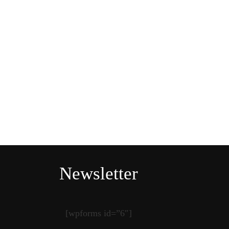
Newsletter
[wpforms id=”6″]