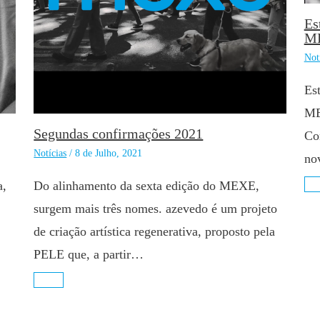
Es
M
Not
Es
ME
Segundas confirmações 2021
Co
Notícias
/
8 de Julho, 2021
no
a,
Do alinhamento da sexta edição do MEXE,
surgem mais três nomes. azevedo é um projeto
de criação artística regenerativa, proposto pela
PELE que, a partir…