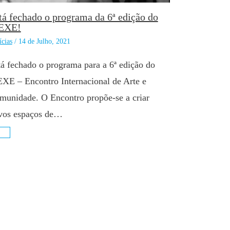
tá fechado o programa da 6ª edição do
EXE!
ícias
/
14 de Julho, 2021
tá fechado o programa para a 6ª edição do
XE – Encontro Internacional de Arte e
munidade. O Encontro propõe-se a criar
vos espaços de…