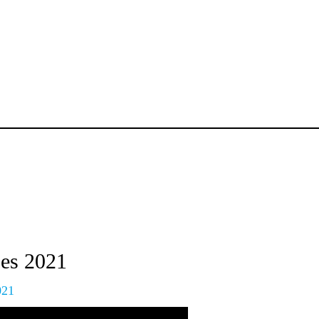
ões 2021
021