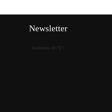
Newsletter
[wpforms id=”6″]